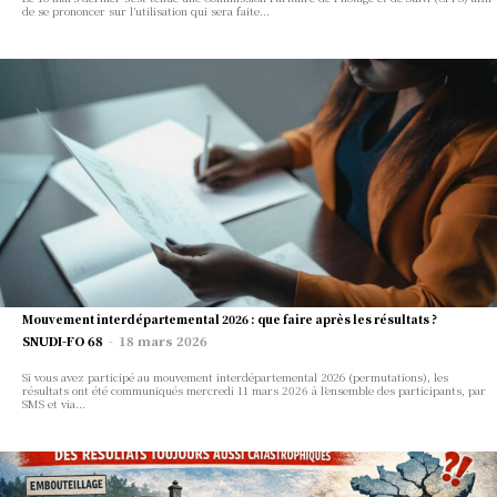
de se prononcer sur l’utilisation qui sera faite...
뉴스, 의견 및 분석을 위한 권위
있고 독립적인 소스
한국 뉴스 오리지널 뉴스와 심층 보도에 의존하는
영향력 있는 회원 커뮤니티에 가입하세요.
한국 뉴스
통찰력
Mouvement interdépartemental 2026 : que faire après les résultats ?
더 알아보기
SNUDI-FO 68
-
18 mars 2026
Si vous avez participé au mouvement interdépartemental 2026 (permutations), les
résultats ont été communiqués mercredi 11 mars 2026 à l’ensemble des participants, par
SMS et via...
뉴스, 의견 및 분석을 위한 권위 있고
독립적인 소스
한국 뉴스 인사이트 가입
검색 뉴스 및 분석