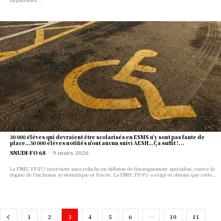
30 000 élèves qui devraient être scolarisés en ESMS n’y sont pas faute de
place…50 000 élèves notifiés n’ont aucun suivi AESH…Ça suffit !...
SNUDI-FO 68
-
9 mars 2026
La FNEC FP-FO intervient sans relâche en défense de l’enseignement spécialisé, contre le
dogme de l’inclusion systématique et forcée. La FNEC FP-FO a exigé et obtenu que cette...
1
2
3
4
5
6
…
10
11