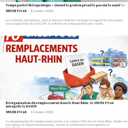
Temps partiel thérapeutique « Quand la gestion prend le pas sur la santé ! »
SNUDI-FO 68
-
13 mars 2026
Les réunions s’enchaînent, mais le discours demeure inchangé au regard des documents
reçus aujourd’hui de la DGAFP. La réforme du temps partiel pour raison...
Réorganisation du remplacement dans le Haut-Rhin : le SNUDI-FO 68
interpelle le DASEN
SNUDI-FO 68
-
13 mars 2026
La réorganisation du remplacement prévue à la rentrée 2026 dans le Haut-Rhin, fondée sur
une logique de départementalisation, suscite de nombreuses interrogations et
inquiétudes...