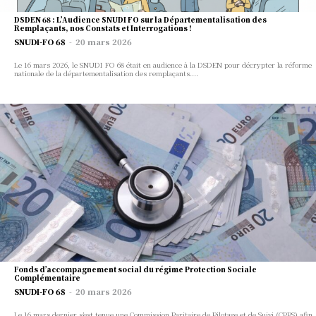
DSDEN 68 : L’Audience SNUDI FO sur la Départementalisation des
Remplaçants, nos Constats et Interrogations !
SNUDI-FO 68
-
20 mars 2026
Le 16 mars 2026, le SNUDI FO 68 était en audience à la DSDEN pour décrypter la réforme
nationale de la départementalisation des remplaçants....
한국 뉴스
통찰력
Fonds d’accompagnement social du régime Protection Sociale
Complémentaire
SNUDI-FO 68
-
20 mars 2026
Le 16 mars dernier s’est tenue une Commission Paritaire de Pilotage et de Suivi (CPPS) afin