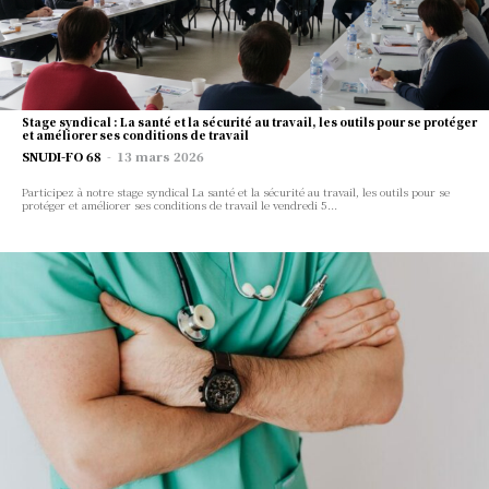
계획을 선택
Se connecter
계정이 없습니까?
S'inscrire
학생
Stage syndical : La santé et la sécurité au travail, les outils pour se protéger
et améliorer ses conditions de travail
SNUDI-FO 68
-
13 mars 2026
17
$
Participez à notre stage syndical La santé et la sécurité au travail, les outils pour se
반복되는 월 수수료
protéger et améliorer ses conditions de travail le vendredi 5...
계획을 선택
이미 계정이 있습니까 ?
로그인