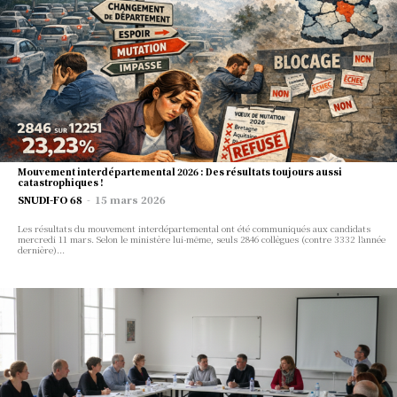
번거롭지 않은 가입. 당신에게 딱 맞는 계
한국 뉴스 오리지널 뉴스와 심층 보도에 의존하는 영향력
획.
Actualité
있는 회원 커뮤니티에 가입하세요.
Actualité Nationale
Actualité Départementale
Vie Professionnelle
가장 인기 많은
더 알아보기
Salaires et Indemnités
연간
Direction d’école
25
Mouvement interdépartemental 2026 : Des résultats toujours aussi
$
RIS et Formations
catastrophiques !
반복되는 연간 수수료
SNUDI-FO 68
-
15 mars 2026
AESH
Se connecter
Les résultats du mouvement interdépartemental ont été communiqués aux candidats
계획을 선택
mercredi 11 mars. Selon le ministère lui-même, seuls 2846 collègues (contre 3332 l’année
로그인
가입하기
dernière)...
Nom d'utilisateur ou adresse e-mail
월간 간행물
Le mot de passe
Mot de passe oublié?
30
$
반복되는 월 수수료