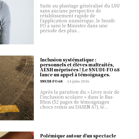
더 알아보기
Suite au plantage généralisé du LSU
sans aucune perspective de
rétablissement rapide de
이미 계
로그인
l’application numérique, le Snudi-
FO a saisi le Ministre dans une
정이 있
période des plus...
습니까 ?
Inclusion systématique :
personnels et élèves maltraités,
AESH méprisées ! Le SNUDI-FO 68
lance un appel à témoignages.
SNUDI-FO 68
-
14 juin 2026
Après la parution du « Livre noir de
l’inclusion scolaire » dans le Bas-
Rhin (52 pages de témoignages
chocs remis au DASEN 67), le...
Polémique autour d’un spectacle