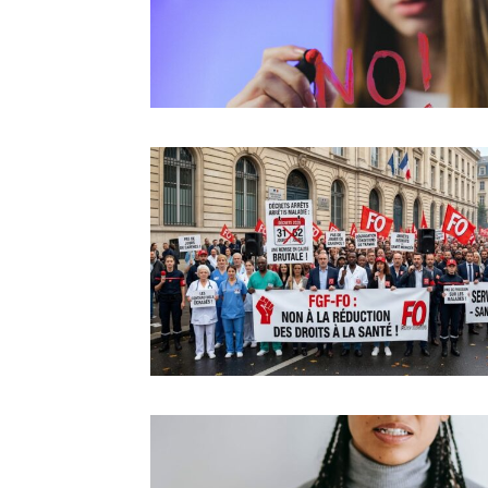
한국
한국 뉴스
통찰력
검색 뉴스 
Actual
뉴스
Ac
위한
Ac
적인
뉴스, 의견 및 분석을 위한 권위 
Vie Pro
Sa
한국 
Di
한국 뉴스 오리지널 뉴스와 심층 보도에 의존하는 
보도에
RIS et
에 가입하세요.
원 커
AESH
로그인