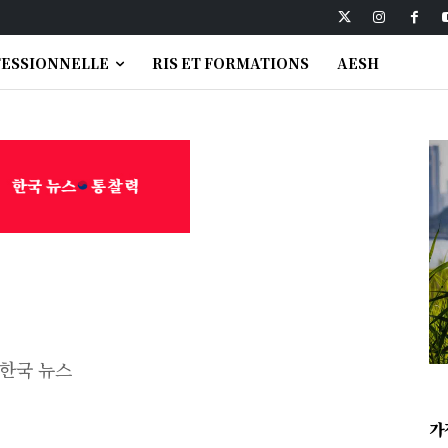
FESSIONNELLE
RIS ET FORMATIONS
AESH
한국 뉴스
가