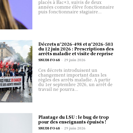
placés à Bac+3, suivis de deux
années comme élève fonctionnaire
 뉴스
통찰력
한국 뉴스 인사이트 가입
puis fonctionnaire stagiaire...
번거롭지 않은 가입. 당신에게
딱 맞는 계획.
Se connecter
및 분석
Décrets n°2026-498 et n°2026-503
Nom d'utilisateur ou adresse
du 12 juin 2026 : Prescriptions des
arrêts maladie et visite de reprise
ité
, 의견 및 분석을
가장 인기
많은
SNUDI-FO 68
-
29 juin 2026
tualité Nationale
 권위 있고 독립
월간 간
학생
연간
Le mot de passe
Ces décrets introduisent un
tualité Départementale
 소스
changement important dans les
행물
있고 독립적인 소스
fessionnelle
règles des arrêts maladie. A partir
17
$
25
$
du 1er septembre 2026, un arrêt de
laires et Indemnités
30
반복되는 월 
$
travail ne pourra...
반복되는 연간 수
뉴스 오리지널 뉴스와 심층
rection d’école
반복되는 월 수수
료
수료
영향력 있는 회원 커뮤니티
 의존하는 영향력 있는 회
Se
 Formations
료
계획을 
뮤니티에 가입하세요.
계획을 선
택
택
Plantage du LSU : le bug de trop
계획을 선
계정이 
택
pour des enseignants épuisés !
가입하기
SNUDI-FO 68
-
29 juin 2026