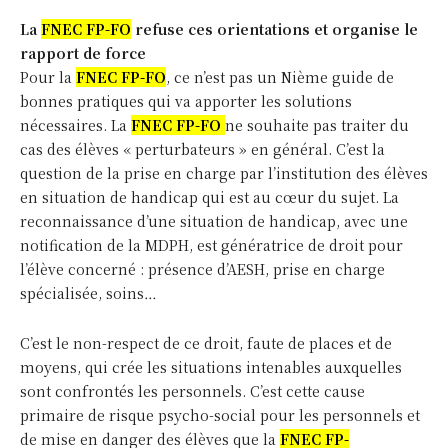
계정이 없습니까?
S'inscrire
학생
La
FNEC FP-FO
refuse ces orientations et organise le
rapport de force
17
$
Pour la
FNEC FP-FO
, ce n’est pas un Nième guide de
반복되는 월 수수료
bonnes pratiques qui va apporter les solutions
nécessaires. La
FNEC FP-FO
ne souhaite pas traiter du
계획을 선택
cas des élèves « perturbateurs » en général. C’est la
question de la prise en charge par l’institution des élèves
en situation de handicap qui est au cœur du sujet. La
reconnaissance d’une situation de handicap, avec une
이미 계정이 있습니까 ?
notification de la MDPH, est génératrice de droit pour
l’élève concerné : présence d’AESH, prise en charge
로그인
spécialisée, soins…
C’est le non-respect de ce droit, faute de places et de
moyens, qui crée les situations intenables auxquelles
sont confrontés les personnels. C’est cette cause
primaire de risque psycho-social pour les personnels et
de mise en danger des élèves que la
FNEC FP-