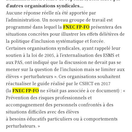
d’autres organisations syndicales…
Vie Professionnelle
가장 인기 많은
Aucune réponse réelle n’a été apportée par
더 알아보기
Salaires et Indemnités
연간
l’administration. Un nouveau groupe de travail est
Direction d’école
programmé dans lequel la
FNEC FP-FO
présentera des
25
$
RIS et Formations
situations concrètes pour illustrer les effets délétères de
반복되는 연간 수수료
la politique d’inclusion systématique et forcée.
AESH
Certaines organisations syndicales, ayant rappelé leur
Se connecter
계획을 선택
로그인
soutien à la loi de 2005, à l’externalisation des ESMS et
가입하기
aux PAS, ont indiqué que la discussion ne devait pas se
Nom d'utilisateur ou adresse e-mail
mener sur la question de l’inclusion mais se limiter aux
élèves « perturbateurs ». Ces organisations souhaitent
월간 간행물
réactualiser le guide réalisé par le CSHCT en 2017
Le mot de passe
Mot de passe oublié?
(la
FNEC FP-FO
ne s’était pas associée à ce document) : «
30
$
Prévention des risques professionnels et
반복되는 월 수수료
accompagnement des personnels confrontés à des
situations difficiles avec des élèves
계획을 선택
à besoins éducatifs particuliers ou à comportements
Se connecter
perturbateurs. »