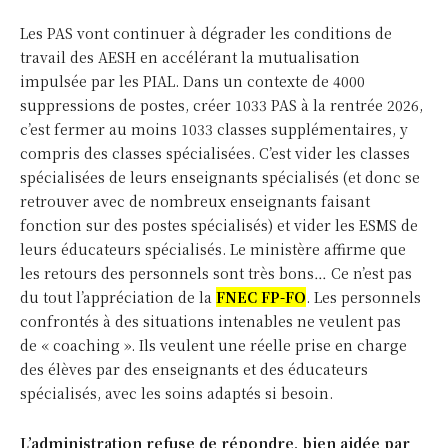
뉴스, 의견 및 분석을 위한 권위
있고 독립적인 소스
Les PAS vont continuer à dégrader les conditions de
travail des AESH en accélérant la mutualisation
impulsée par les PIAL. Dans un contexte de 4000
한국 뉴스 오리지널 뉴스와 심층 보도에 의존하는
suppressions de postes, créer 1033 PAS à la rentrée 2026,
영향력 있는 회원 커뮤니티에 가입하세요.
한국 뉴스
통찰력
c’est fermer au moins 1033 classes supplémentaires, y
compris des classes spécialisées. C’est vider les classes
spécialisées de leurs enseignants spécialisés (et donc se
retrouver avec de nombreux enseignants faisant
더 알아보기
fonction sur des postes spécialisés) et vider les ESMS de
leurs éducateurs spécialisés. Le ministère affirme que
les retours des personnels sont très bons… Ce n’est pas
뉴스, 의견 및 분석을 위한 권위 있고
du tout l’appréciation de la
FNEC FP-FO
. Les personnels
독립적인 소스
confrontés à des situations intenables ne veulent pas
한국 뉴스 인사이트 가입
de « coaching ». Ils veulent une réelle prise en charge
검색 뉴스 및 분석
번거롭지 않은 가입. 당신에게 딱 맞는 계
des élèves par des enseignants et des éducateurs
한국 뉴스 오리지널 뉴스와 심층 보도에 의존하는 영향력
획.
Actualité
spécialisés, avec les soins adaptés si besoin.
있는 회원 커뮤니티에 가입하세요.
Actualité Nationale
L’administration refuse de répondre, bien aidée par
Actualité Départementale