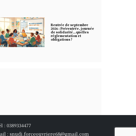
Rentrée de septembre
2026 : Prérentrée, journée
de solidarité…quelles
réglementation et
obligations ?
él : 0389334477
ail : snudi.forceouvriere68@gmail.com