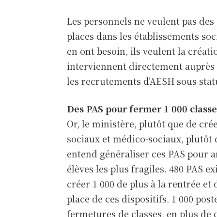
Les personnels ne veulent pas des 
한국 뉴스
통찰력
places dans les établissements soc
검색 뉴스 
en ont besoin, ils veulent la créat
interviennent directement auprès de
뉴스
Actual
위한
les recrutements d’AESH sous statu
Ac
적인
Ac
뉴스, 의견 및 분석을 위한 권위 
Des PAS pour fermer 1 000 classes
Vie Pro
Or, le ministère, plutôt que de cré
Sa
한국 
sociaux et médico-sociaux, plutôt 
Di
보도에
한국 뉴스 오리지널 뉴스와 심층 보도에 의존하는 
RIS et
entend généraliser ces PAS pour a
원 커
에 가입하세요.
AESH
élèves les plus fragiles. 480 PAS e
créer 1 000 de plus à la rentrée et
로그인
place de ces dispositifs. 1 000 po
더 알아보기
fermetures de classes, en plus de 