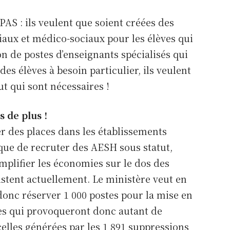
번거롭지 않은 가입. 당신에게
PAS : ils veulent que soient créées des
딱 맞는 계획.
Se connecter
iaux et médico-sociaux pour les élèves qui
및 분석
ion de postes d’enseignants spécialisés qui
Nom d'utilisateur ou adresse 
s élèves à besoin particulier, ils veulent
, 의견 및 분석을
가장 인기
ité
많은
 권위 있고 독립
t qui sont nécessaires !
tualité Nationale
월간 간
학생
연간
 소스
Le mot de passe
tualité Départementale
행물
17
있고 독립적인 소스
 de plus !
$
25
fessionnelle
$
30
반복되는 월 
$
er des places dans les établissements
반복되는 연간 수
laires et Indemnités
뉴스 오리지널 뉴스와 심층
반복되는 월 수수
료
수료
que de recruter des AESH sous statut,
rection d’école
 의존하는 영향력 있는 회
영향력 있는 회원 커뮤니티
료
Se
 Formations
mplifier les économies sur le dos des
계획을 
뮤니티에 가입하세요.
계획을 선
택
택
계획을 선
xistent actuellement. Le ministère veut en
택
계정이 
 donc réserver 1 000 postes pour la mise en
가입하기
stes qui provoqueront donc autant de
더 알아보기
celles générées par les 1 891 suppressions