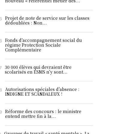
nouveau « référentiel métier des...
Projet de note de service sur les classes
dédoublées : Non...
Fonds d’accompagnement social du
régime Protection Sociale
Complémentaire
30 000 élèves qui devraient être
scolarisés en ESMS n’y sont...
Autorisations spéciales d’absence :
INDIGNE ET SCANDALEUX !
Réforme des concours : le ministre
entend mettre fin à la...
Groupes de travail « santé mentale ». La