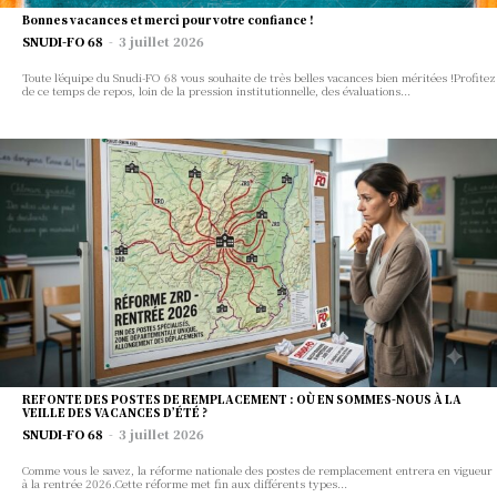
Bonnes vacances et merci pour votre confiance !
SNUDI-FO 68
-
3 juillet 2026
Toute l’équipe du Snudi-FO 68 vous souhaite de très belles vacances bien méritées !Profitez
de ce temps de repos, loin de la pression institutionnelle, des évaluations...
REFONTE DES POSTES DE REMPLACEMENT : OÙ EN SOMMES-NOUS À LA
VEILLE DES VACANCES D’ÉTÉ ?
SNUDI-FO 68
-
3 juillet 2026
Comme vous le savez, la réforme nationale des postes de remplacement entrera en vigueur
à la rentrée 2026.Cette réforme met fin aux différents types...