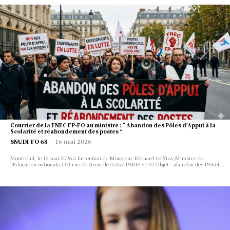
이미 계정이 있습니까 ?
로그인
Courrier de la FNEC FP-FO au ministre : ” Abandon des Pôles d’Appui à la
Scolarité et réabondement des postes “
SNUDI-FO 68
-
16 mai 2026
Montreuil, le 13 mai 2026 à l’attention de Monsieur Edouard Geffray,Ministre de
l’Education nationale,110 rue de Grenelle75357 PARIS SP 07 Objet : abandon des PAS et...