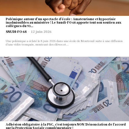
뉴스, 의견 및 분석을 위한 권위 있고
Polémique autour d’un spectacle d’école : Amateurisme et hypocrisie
독립적인 소스
inadmissibles au ministère ! Le Snudi-FO 68 apporte tout son soutien aux
collègues du 93…
한국 뉴스 인사이트 가입
SNUDI-FO 68
-
12 juin 2026
검색 뉴스 및 분석
번거롭지 않은 가입. 당신에게 딱 맞는 계
Une polémique a éclaté le 8 juin 2026 dans une école de Montreuil suite à une diffusion
한국 뉴스 오리지널 뉴스와 심층 보도에 의존하는 영향력
획.
d’une vidéo tronquée, montrant des élèves et...
Actualité
있는 회원 커뮤니티에 가입하세요.
Actualité Nationale
Actualité Départementale
Vie Professionnelle
가장 인기 많은
더 알아보기
Salaires et Indemnités
연간
Direction d’école
25
$
RIS et Formations
반복되는 연간 수수료
AESH
Se connecter
계획을 선택
로그인
가입하기
Adhésion obligatoire à la PSC, c’est toujours NON !Dénonciation de l’accord
Nom d'utilisateur ou adresse e-mail
sur la Protection Sociale complémentaire !