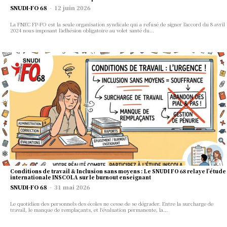
SNUDI-FO 68
-
12 juin 2026
월간 간행물
La FNEC FP-FO est la seule organisation syndicale qui a refusé de signer l’accord du 8 avril
2024 nous imposant l’adhésion obligatoire au volet santé du...
Le mot de passe
Mot de passe oublié?
30
$
반복되는 월 수수료
계획을 선택
Se connecter
계정이 없습니까?
S'inscrire
학생
17
$
반복되는 월 수수료
Conditions de travail & Inclusion sans moyens : Le SNUDI FO 68 relaye l’étude
계획을 선택
internationale INSCOLA sur le burnout enseignant
SNUDI-FO 68
-
31 mai 2026
Le quotidien des personnels des écoles ne cesse de se dégrader. Entre la surcharge de
travail, le manque de remplaçants, et l'évaluation permanente, la...